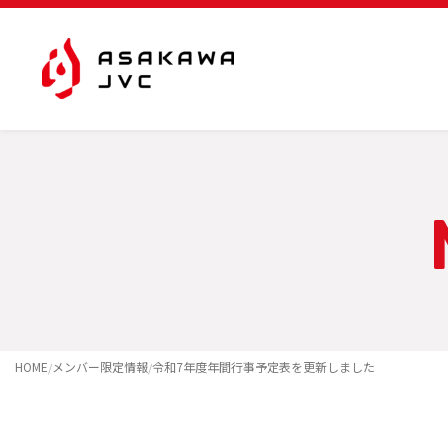
内
容
を
ス
キ
ッ
プ
HOME
メンバー限定情報
令和7年度年間行事予定表を更新しました
/
/