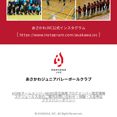
あさかわJVC公式インスタグラム
［
］
https://www.instagram.com/asakawa.jvc
あさかわジュニアバレーボールクラブ
HOME
チーム
メンバー
NEWS
試合結果
ブログ
メンバー限定情報
スケジュール
入会のご案内
お問い合わせ・体験・入会申込
プライバシーポリシー
© ASAKASA JVC. All Right Reserved.