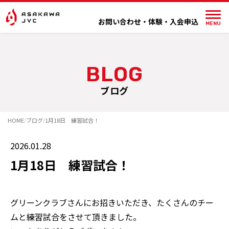
内
容
お問い合わせ・体験・入会申込
MENU
を
ス
キ
ッ
ブログ
プ
HOME
ブログ
1月18日 練習試合！
/
/
2026.01.28
1月18日 練習試合！
グリーンクラブさんにお招きいただき、たくさんのチー
ムと練習試合をさせて頂きました。