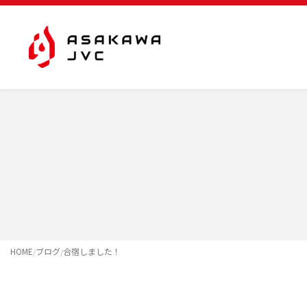
内
容
を
ス
キ
ッ
プ
HOME
ブログ
合宿しました！
/
/